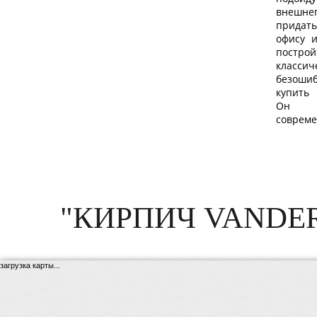
внешне
выраб
придат
проду
офису 
попул
постр
клас
безоши
купить
Он из
соврем
"КИРПИЧ VANDE
загрузка карты...