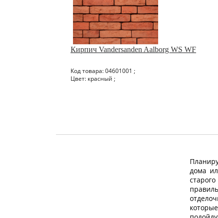
Кирпич Vandersanden Aalborg WS WF
Код товара: 04601001 ;
Цвет: красный ;
Планиру
безотх
дома и
специал
старо
высо
прав
устойч
отдел
видам в
которы
харак
подойд
присущ