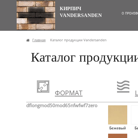
КИРПИЧ
О ПРОИЗВ
VANDERSANDEN
Главная
Каталог продукции Vandersanden
Каталог продукции
ФОРМАТ
df
long
mod50
mod65
nf
wf
wf7
zero
Бежевый
Б