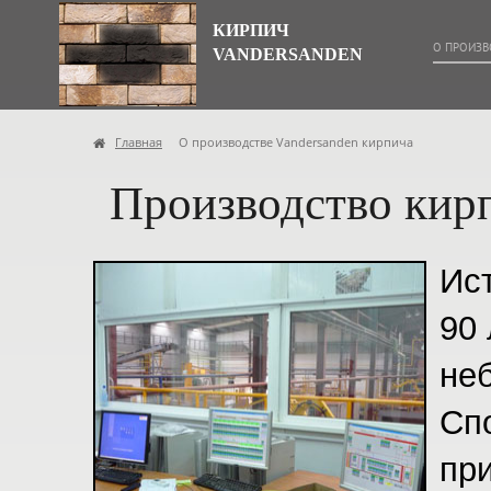
КИРПИЧ
О ПРОИЗВ
VANDERSANDEN
Главная
О производстве Vandersanden кирпича
Производство кирп
Ис
90 
не
Сп
пр