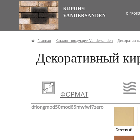
КИРПИЧ
О ПРОИЗ
VANDERSANDEN
Главная
Каталог продукции Vandersanden
Декоративны
Декоративный ки
ФОРМАТ
df
long
mod50
mod65
nf
wf
wf7
zero
Бежевый