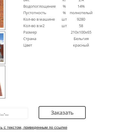
Водопоглощение
%
14%
Пустотность
%
полнотелый
Кол-во в машине
шт
9280
Кол-во в м2
шт
58
Размер
210x100x65
Страна
Бельгия
Цвет
красный
ь с текстом, приведенным по ссылке