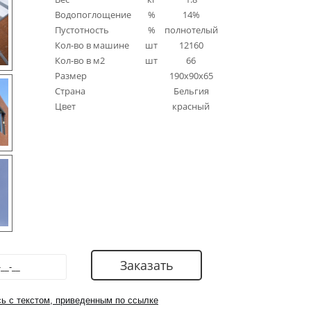
Водопоглощение
%
14%
Пустотность
%
полнотелый
Кол-во в машине
шт
12160
Кол-во в м2
шт
66
Размер
190x90x65
Страна
Бельгия
Цвет
красный
ь с текстом, приведенным по ссылке