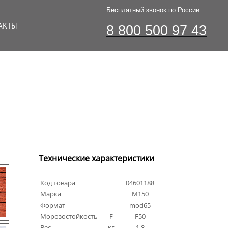
Бесплатный звонок по России
АКТЫ
8 800 500 97 43
Технические характеристики
Код товара
04601188
Марка
М150
Формат
mod65
Морозостойкость
F
F50
Вес
кг
1.8