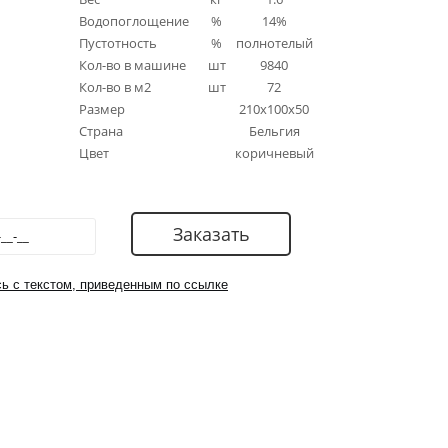
Водопоглощение
%
14%
Пустотность
%
полнотелый
Кол-во в машине
шт
9840
Кол-во в м2
шт
72
Размер
210x100x50
Страна
Бельгия
Цвет
коричневый
ь с текстом, приведенным по ссылке