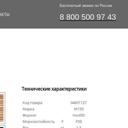
Бесплатный звонок по России
АКТЫ
8 800 500 97 43
Технические характеристики
Код товара
04601127
Марка
М150
Формат
mod50
Морозостойкость
F
F50
Вес
кг
1.3