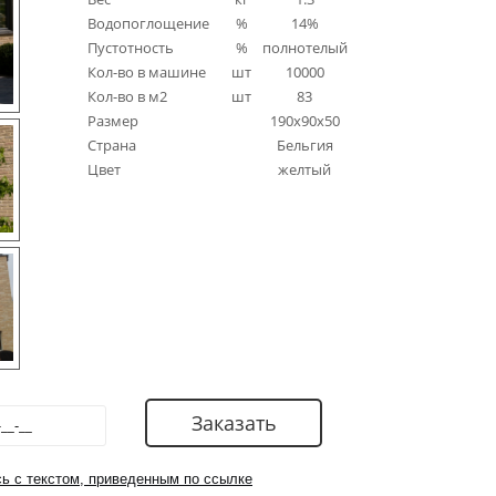
Водопоглощение
%
14%
Пустотность
%
полнотелый
Кол-во в машине
шт
10000
Кол-во в м2
шт
83
Размер
190x90x50
Страна
Бельгия
Цвет
желтый
ь с текстом, приведенным по ссылке