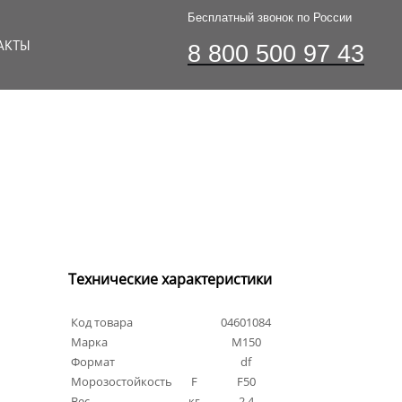
Бесплатный звонок по России
АКТЫ
8 800 500 97 43
Технические характеристики
Код товара
04601084
Марка
М150
Формат
df
Морозостойкость
F
F50
Вес
кг
2.4