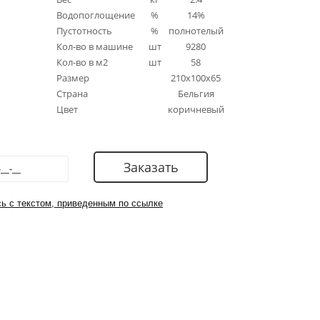
Водопоглощение
%
14%
Пустотность
%
полнотелый
Кол-во в машине
шт
9280
Кол-во в м2
шт
58
Размер
210x100x65
Страна
Бельгия
Цвет
коричневый
ь с текстом, приведенным по ссылке