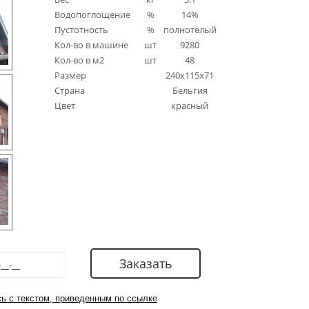
Водопоглощение
%
14%
Пустотность
%
полнотелый
Кол-во в машине
шт
9280
Кол-во в м2
шт
48
Размер
240x115x71
Страна
Бельгия
Цвет
красный
ь с текстом, приведенным по ссылке