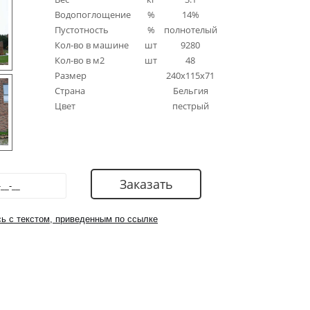
Водопоглощение
%
14%
Пустотность
%
полнотелый
Кол-во в машине
шт
9280
Кол-во в м2
шт
48
Размер
240x115x71
Страна
Бельгия
Цвет
пестрый
ь с текстом, приведенным по ссылке